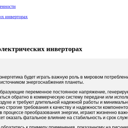
енности
их инверторах
электрических инверторах
ергетика будет играть важную роль в мировом потреблени
 источником энергоснабжения планеты.
еобразующие переменное постоянное напряжение, генериру
аться обратно в коммерческую систему передачи или испол
оздухе и требуют длительной надежной работы и минимальн
о строгие требования к качеству и надежности компоненто
 в процессе преобразования энергии, играют жизненно важ
т оказать фатальное влияние на стабильность и срок слу
 обратитесь к примеру применения, показанному на рисунк