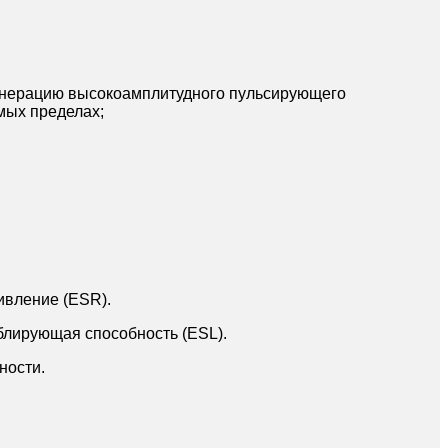
генерацию высокоамплитудного пульсирующего
мых пределах;
ивление (ESR).
блирующая способность (ESL).
ности.