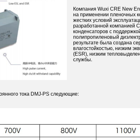
Компания Wuxi CRE New Ener
на применении пленочных ко
жестких условий эксплуатац
разработанной компанией 
конденсаторов с поддержкой
полипропиленовый диэлектр
результате была создана се
влагостойкостью, низким э
(ESR), низким тепловыделе
службы.
тоянного тока DMJ-PS следующие: