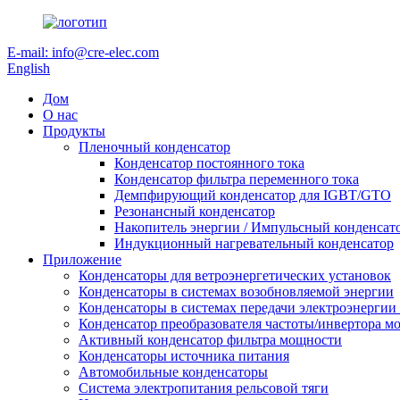
E-mail: info@cre-elec.com
English
Дом
О нас
Продукты
Пленочный конденсатор
Конденсатор постоянного тока
Конденсатор фильтра переменного тока
Демпфирующий конденсатор для IGBT/GTO
Резонансный конденсатор
Накопитель энергии / Импульсный конденсат
Индукционный нагревательный конденсатор
Приложение
Конденсаторы для ветроэнергетических установок
Конденсаторы в системах возобновляемой энергии
Конденсаторы в системах передачи электроэнергии
Конденсатор преобразователя частоты/инвертора м
Активный конденсатор фильтра мощности
Конденсаторы источника питания
Автомобильные конденсаторы
Система электропитания рельсовой тяги