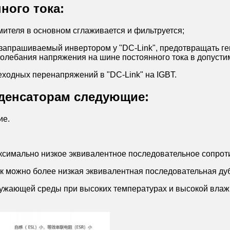
ного тока:
ителя в основном сглаживается и фильтруется;
 запрашиваемый инвертором у "DC-Link", предотвращать 
колебания напряжения на шине постоянного тока в допусти
ходных перенапряжений в "DC-Link" на IGBT.
нденсаторам следующие:
ие.
максимально низкое эквивалентное последовательное сопрот
ак можно более низкая эквивалентная последовательная ду
кружающей среды при высоких температурах и высокой влаж